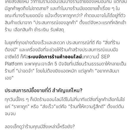
เคยสงสัยไหม ว่าทำไมร้านออนไลน์บางร้านขายของเหมือนกัน แต่กลับ
มีลูกค้าพูดถึงไม่ขาดสาย? และทำไมบางร้านมียอดขายซ้ำเรื่อย ๆ ใน
ขณะที่บางร้านยอดนิ่ง แม้จะตั้งราคาถูกกว่า? คำตอบอาจไม่ได้อยู่ที่ตัว
สินค้าแต่มาจาก “ประสบการณ์ของลูกค้า” ตั้งแต่จังหวะแรกที่คลิกเข้า
ร้าน เลือกสินค้า ชำระเงิน รับพัสดุ
ในยุคที่ทุกอย่างต้องเร็วและสะดวก ประสบการณ์ที่ดี คือ “สิ่งที่ร้าน
ต้องมี” และเครื่องมือที่จะช่วยให้ร้านค้าสร้างประสบการณ์แบบมือ
อาชีพได้ ก็คือ
ระบบจัดการร้านค้าออนไลน์
บทความนี้ SEP
Platform จะพาคุณเจาะลึก 5 ปัจจัยที่เปลี่ยนร้านธรรมดาให้กลายเป็น
ร้านที่ “น่าจดจำ” โดยไม่ต้องยิงแอดหนัก แต่ลูกค้า “อยากกลับมา
เอง”
ประสบการณ์ซื้อขายที่ดี สำคัญแค่ไหน?
ทุกวันนี้ใคร ๆ ก็เปิดร้านออนไลน์ได้ในไม่กี่นาทีแต่สิ่งที่ลูกค้าเลือกไม่ใช่
แค่ “ราคาถูก” หรือ “ส่งเร็ว”แต่คือ “ร้านที่ให้ความรู้สึกดี” ตั้งแต่ต้น
จนจบ
ลองเช็กดูว่าร้านคุณมีสิ่งเหล่านี้หรือยัง?