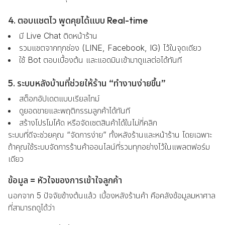
4. ตอบแชตไว พูดคุยได้แบบ Real-time
มี Live Chat ติดหน้าร้าน
รวมแชตจากทุกช่อง (LINE, Facebook, IG) ไว้ในจุดเดียว
ใช้ Bot ตอบเบื้องต้น และแอดมินเข้ามาดูแลต่อได้ทันที
5. ระบบหลังบ้านที่ช่วยให้ร้าน “ทำงานง่ายขึ้น”
สต็อกอัปเดตแบบเรียลไทม์
ดูยอดขายและพฤติกรรมลูกค้าได้ทันที
สร้างโปรโมโค้ด หรือจัดเซตสินค้าได้ในไม่กี่คลิก
ระบบที่ดีจะช่วยคุณ “จัดการง่าย” ทั้งหลังร้านและหน้าร้าน โดยเฉพาะ
ถ้าคุณใช้ระบบจัดการร้านค้าออนไลน์ที่รวมทุกอย่างไว้ในแพลตฟอร์ม
เดียว
ข้อมูล = หัวใจของการเข้าใจลูกค้า
นอกจาก 5 ปัจจัยข้างต้นแล้ว เบื้องหลังร้านค้า คือคลังข้อมูลมหาศาล
ที่สามารถดูได้ว่า