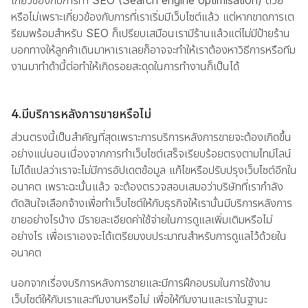
หรือไม่เพราะเกี่ยวข้องกับการที่เราเริ่มมีเว็บไซต์แล้ว แต่หากขาดการเต
รียมพร้อมสำหรับ SEO ก็เปรียบเสมือนเรามีร้านแล้วแต่ไม่มีป้ายร้าน
บอกทางให้ลูกค้าเดินมาหาเราเลยก็อาจจะทำให้เราต้องหาวิธีการหรือทีม
งานมาทำด้านี้ต่อทำให้เกิดรอยสะดุดในการทำงานก็เป็นได้
4.มีบริการหลังการขายหรือไม่
ส่วนตรงนี้เป็นสำคัญที่สุดเพราะการบริการหลังการขายจะต้องเกิดขึ้น
อย่างแน่นอนเนื่องจากการทำเว็บไซต์เสร็จเรียบร้อยตรงตามไทม์ไลน์
ไม่ได้แปลว่าเราจะไม่มีการอัปเดตข้อมูล แก้ไขหรือปรับปรุงเว็บไซต์อีกใน
อนาคต เพราะฉะนั้นแล้ว จะต้องตรวจสอบเสมอว่าบริษัทที่เรากำลัง
ตัดสินใจเลือกจ้างเพื่อทำเว็บไซต์ให้กับธุรกิจให้เรานั้นมีบริการหลังการ
ขายอย่างไรบ้าง มีรายละเอียดค่าใช้จ่ายในการดูแลเพิ่มเติมหรือไม่
อย่างไร เพื่อเราเองจะได้เตรียมงบประมาณสำหรับการดูแลไว้ด้วยใน
อนาคต
นอกจากเรื่องบริการหลังการขายและมีการฝึกอบรมในการใข้งาน
เว็บไซต์ให้กับเราและทีมงานหรือไม่ เพื่อให้ทีมงานและเราในฐานะ