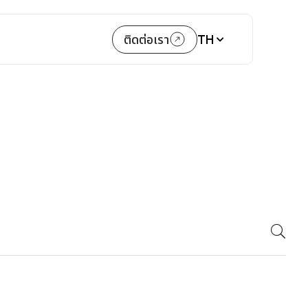
TH
ติดต่อเรา