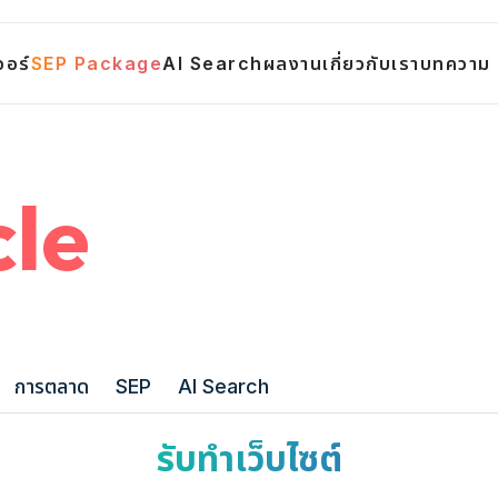
จอร์
SEP Package
AI Search
ผลงาน
เกี่ยวกับเรา
บทความ
cle
การตลาด
SEP
AI Search
รับทำเว็บไซต์