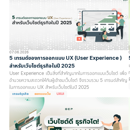
07.06.2026
5 เทรนด์ของการออกแบบ UX (User Experience )
สำหรับเว็บไซต์ธุรกิจในปี 2025
User Experience เป็นสิ่งที่สำคัญมากในการออกแบบเว็บไซต์ เพื่อ
อำนวยความสะดวกให้กับผู้เข้าชมเว็บไซต์ จึงรวบรวม 5 เทรนด์สำคัญ
ในการออกแบบ UX สำหรับเว็บไซต์ในปี 2025
เทรนด์ธุรกิจ
ออกแบบเว็บ
UXUI