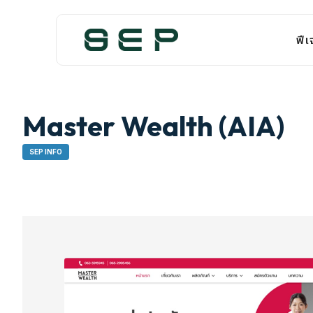
ฟีเ
Master Wealth (AIA)​
SEP INFO